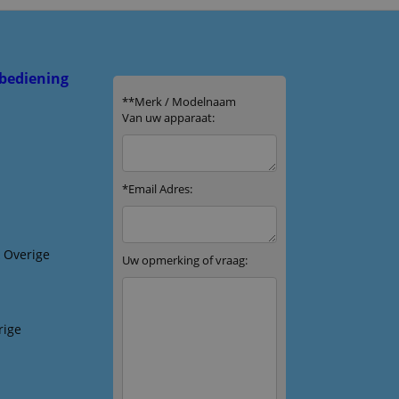
bediening
& Overige
rige