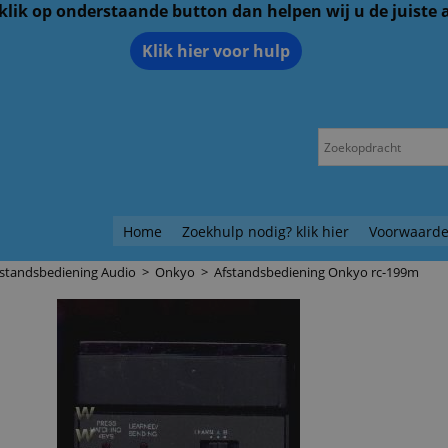
 klik op onderstaande button dan helpen wij u de juiste
Klik hier voor hulp
Home
Zoekhulp nodig? klik hier
Voorwaarde
fstandsbediening Audio
>
Onkyo
>
Afstandsbediening Onkyo rc-199m