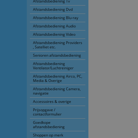
Afstandsbediening Tv
Afstandsbediening Dvd
Afstandsbediening Blu-ray
Afstandsbediening Audio
Afstandsbediening Video
Afstandsbediening Providers
, Satelliet etc.
Senioren afstandsbediening
Afstandsbediening
Ventilator/Luchtreiniger
Afstandsbediening Airco, PC,
Media & Overige
Afstandsbediening Camera,
navigatie
Accessoires & overige
Prijsopgave /
contactformulier
Goedkope
afstandsbediening
Shoppen op merk