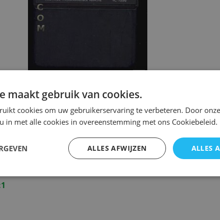
Onkyo rc-199m
e maakt gebruik van cookies.
ruikt cookies om uw gebruikerservaring te verbeteren. Door onze
 u in met alle cookies in overeenstemming met ons Cookiebeleid.
ng Onkyo rc-199m
ERGEVEN
ALLES AFWIJZEN
ALLES 
Onkyo rc-199m
:1