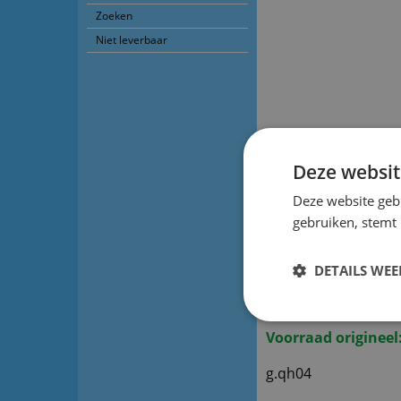
Zoeken
Niet leverbaar
Deze websit
Deze website geb
Beschrijving
gebruiken, stemt
Afstandsbedieni
DETAILS WE
Afstandsbediening 
Voorraad origineel
g.qh04