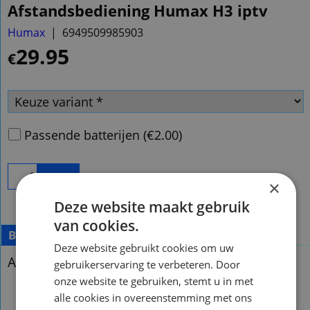
Afstandsbediening Humax H3 iptv
Humax
6949509985903
29.95
€
Passende batterijen
(
€2.00
)
Bestel
×
Deze website maakt gebruik
van cookies.
Beschrijving
Deze website gebruikt cookies om uw
Afstandsbediening Humax H3 iptv
gebruikerservaring te verbeteren. Door
onze website te gebruiken, stemt u in met
Afstandsbediening Humax H3 iptv
alle cookies in overeenstemming met ons