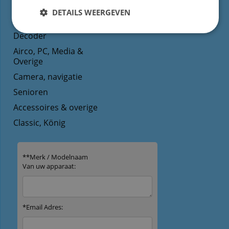
Audio
Help
DETAILS WEERGEVEN
Video
Mandje
Decoder
Airco, PC, Media &
Overige
Camera, navigatie
Senioren
Accessoires & overige
Classic, König