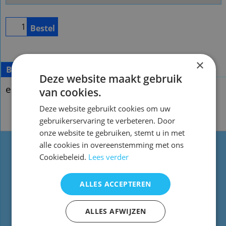
Bestel
×
Beschrijving
Deze website maakt gebruik
enveloppen
van cookies.
Deze website gebruikt cookies om uw
enveloppen
gebruikerservaring te verbeteren. Door
onze website te gebruiken, stemt u in met
alle cookies in overeenstemming met ons
Types
Website informatie
Cookiebeleid.
Lees verder
afstandsbediening
Contact
ALLES ACCEPTEREN
TV
Voorwaarden/Levertijd
Dvd
Reparatie
ALLES AFWIJZEN
Blu-ray
Prijs / contactformulier