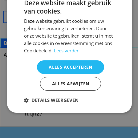
Deze website maakt gebruik
van cookies.
Bestel
Deze website gebruikt cookies om uw
gebruikerservaring te verbeteren. Door
onze website te gebruiken, stemt u in met
Beschrijving
alle cookies in overeenstemming met ons
Cookiebeleid.
Lees verder
Afstandsbediening Sherwood rm-cdc-31
Afstandsbediening Sherwood rm-
ALLES ACCEPTEREN
cdc-31
ALLES AFWIJZEN
Voorraad origineel nieuw:2
n.qmt83
DETAILS WEERGEVEN
n.qh27