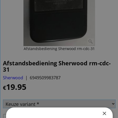
Afstandsbediening Sherwood rm-cdc-31
Afstandsbediening Sherwood rm-cdc-
31
Sherwood
6949509983787
19.95
€
×
Passende batterijen
(
€2.00
)