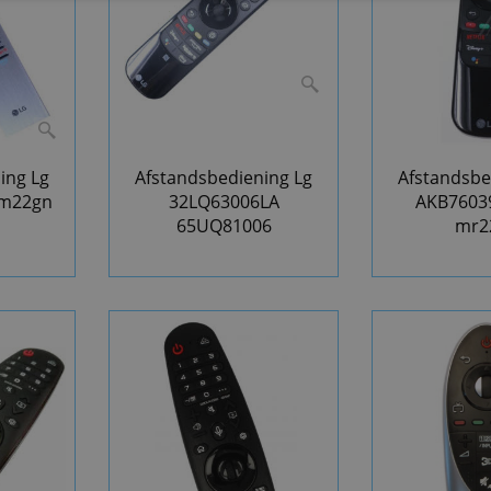
ing Lg
Afstandsbediening Lg
Afstandsbe
pm22gn
32LQ63006LA
AKB7603
65UQ81006
mr2