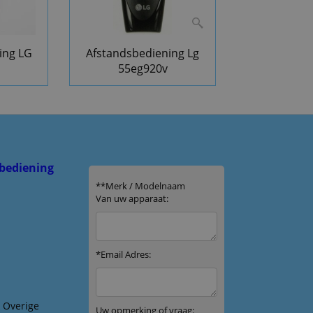
ing LG
Afstandsbediening Lg
55eg920v
bediening
& Overige