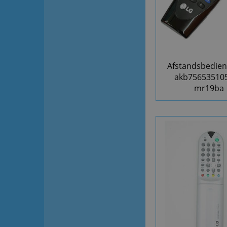
Afstandsbedien
akb756535105
mr19ba