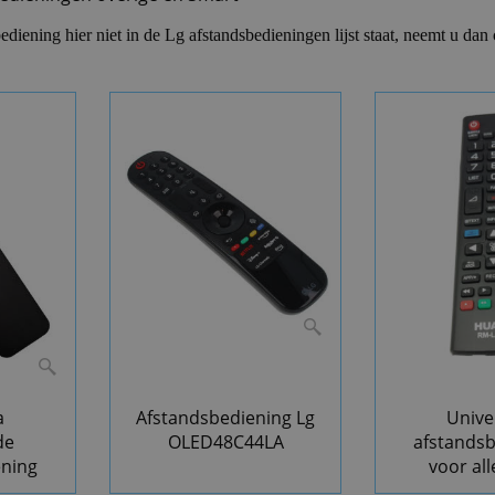
diening hier niet in de Lg afstandsbedieningen lijst staat, neemt u dan
a
Afstandsbediening Lg
Unive
de
OLED48C44LA
afstands
ening
voor all