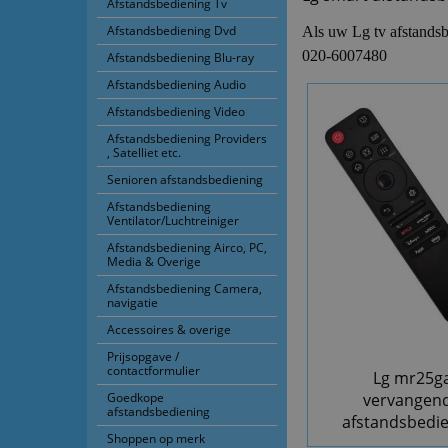
Afstandsbediening Tv
Afstandsbediening Dvd
Als uw Lg tv afstandsbe
020-6007480
Afstandsbediening Blu-ray
Afstandsbediening Audio
Afstandsbediening Video
Afstandsbediening Providers
, Satelliet etc.
Senioren afstandsbediening
Afstandsbediening
Ventilator/Luchtreiniger
Afstandsbediening Airco, PC,
Media & Overige
Afstandsbediening Camera,
navigatie
Accessoires & overige
Prijsopgave /
contactformulier
Lg mr25g
vervangen
Goedkope
afstandsbediening
afstandsbedi
Shoppen op merk