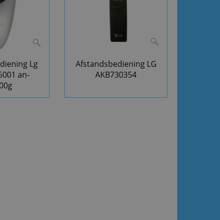
diening Lg
Afstandsbediening LG
6001 an-
AKB730354
00g