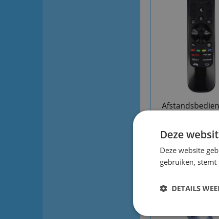
Afstandsbedien
an-mr23
Deze websit
Deze website geb
gebruiken, stemt
DETAILS WE