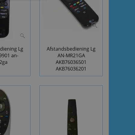
diening Lg
Afstandsbediening Lg
9901 an-
AN-MR21GA
2ga
AKB76036501
AKB76036201