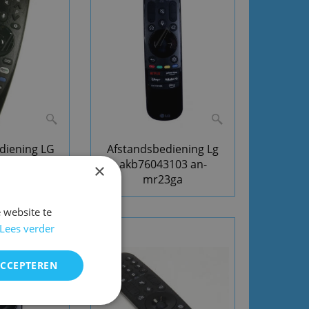
diening LG
Afstandsbediening Lg
R18BA
akb76043103 an-
×
mr23ga
 website te
Lees verder
ACCEPTEREN