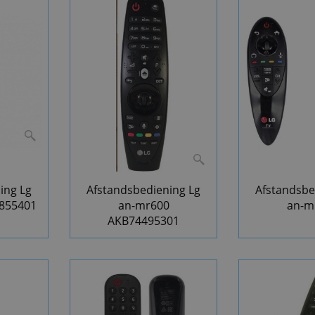
ing Lg
Afstandsbediening Lg
Afstandsbe
855401
an-mr600
an-m
AKB74495301