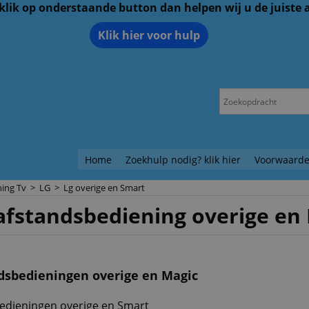
 klik op onderstaande button dan helpen wij u de juiste
Klik hier voor hulp
Home
Zoekhulp nodig? klik hier
Voorwaarde
ing Tv
>
LG
>
Lg overige en Smart
afstandsbediening overige en
dsbedieningen overige en Magic
edieningen overige en Smart