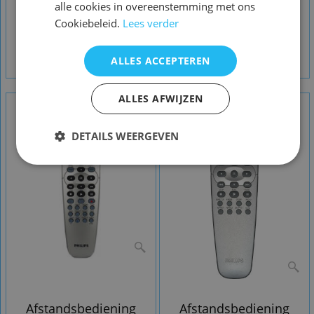
alle cookies in overeenstemming met ons
Cookiebeleid.
Lees verder
Afstandsbediening
Afstandsbediening
Philips dvd740vr
Philips dvd755vr
996500014781
ALLES ACCEPTEREN
rc19245014
ALLES AFWIJZEN
DETAILS WEERGEVEN
Afstandsbediening
Afstandsbediening