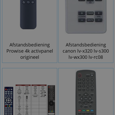
Afstandsbediening
Afstandsbediening
Prowise 4k activpanel
canon lv-x320 lv-s300
origineel
lv-wx300 lv-rc08