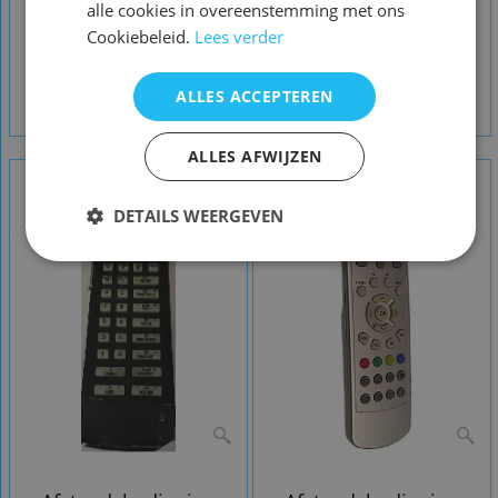
alle cookies in overeenstemming met ons
Cookiebeleid.
Lees verder
Afstandsbediening
Afstandsbediening
Awox awx55140
Asus 22T1EH 24tieh
ALLES ACCEPTEREN
27tieh
ALLES AFWIJZEN
DETAILS WEERGEVEN