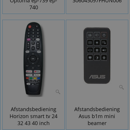
Optoma ep-739 ep-
306045097FHUN006
740
Afstandsbediening
Afstandsbediening
Horizon smart tv 24
Asus b1m mini
32 43 40 inch
beamer