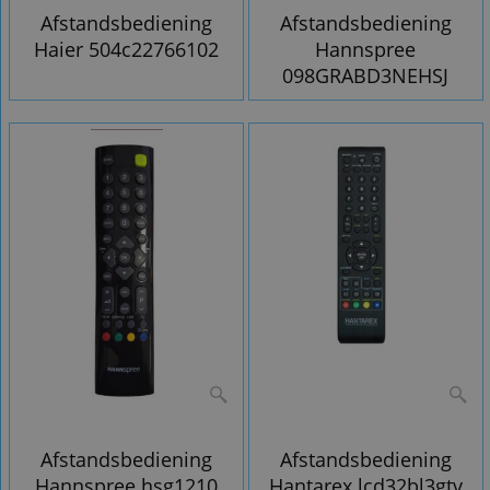
Afstandsbediening
Afstandsbediening
Haier 504c22766102
Hannspree
098GRABD3NEHSJ
Afstandsbediening
Afstandsbediening
Hannspree hsg1210
Hantarex lcd32bl3gtv