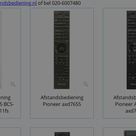
andsbediening.nl
of bel 020-6007480
ening
Afstandsbediening
Afstands
5 BCS-
Pioneer axd7655
Pioneer
11fs
axd