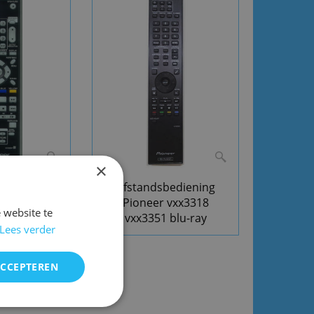
×
bediening
Afstandsbediening
 VXX3207
Pioneer vxx3318
 website te
3208
vxx3351 blu-ray
Lees verder
ACCEPTEREN