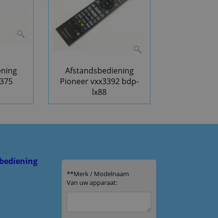
ening
Afstandsbediening
3375
Pioneer vxx3392 bdp-
lx88
bediening