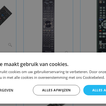
ening
Afstandsbediening
Afstands
e maakt gebruik van cookies.
rc-2435
Pioneer rc2931 bdp-
Pioneer
ruikt cookies om uw gebruikerservaring te verbeteren. Door onze
450 bdp-440
vxx
 u in met alle cookies in overeenstemming met ons Cookiebeleid.
ERGEVEN
ALLES AFWIJZEN
ALLES 