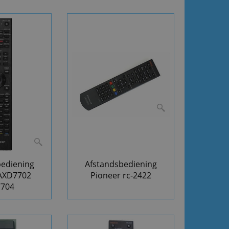
bediening
Afstandsbediening
 AXD7702
Pioneer rc-2422
7704