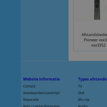
Afstandsbedi
Pioneer vxx
vxx3352
Website informatie
Types afstands
Contact
TV
Voorwaarden/Levertijd
Dvd
Reparatie
Blu-ray
Prijs / contactformulier
Audio