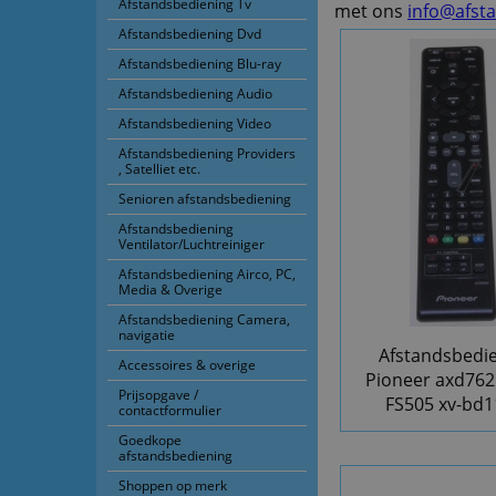
Afstandsbediening Tv
met ons
info@afst
Afstandsbediening Dvd
Afstandsbediening Blu-ray
Afstandsbediening Audio
Afstandsbediening Video
Afstandsbediening Providers
, Satelliet etc.
Senioren afstandsbediening
Afstandsbediening
Ventilator/Luchtreiniger
Afstandsbediening Airco, PC,
Media & Overige
Afstandsbediening Camera,
navigatie
Afstandsbedi
Accessoires & overige
Pioneer axd762
Prijsopgave /
FS505 xv-bd1
contactformulier
Goedkope
afstandsbediening
Shoppen op merk