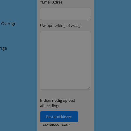
& Overige
rige