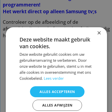
programmeren!
Het werkt direct op alleen Samsung tv;s
Controleer op de afbeelding of de
afstandsbediening de functies heeft die u nodig
×
heeft
Deze website maakt gebruik
van cookies.
Deze website gebruikt cookies om uw
gebruikerservaring te verbeteren. Door
onze website te gebruiken, stemt u in met
Universele afstandsbediening
alle cookies in overeenstemming met ons
voor alle samsung tv's
Cookiebeleid.
Lees verder
Voorraad : 87
U hoeft de afstandsbediening
ALLES ACCEPTEREN
NIET te programmeren!
Het werkt direct op alleen
ALLES AFWIJZEN
Samsung tv;s