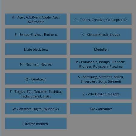
A - Acer, A.C.Ryan, Apple, Asus
C - Canon, Creative, Conceptronic
Avermedia
E - Emtec, Envivo , Eminent
K - KlikaanKlikuit, Kodak
Little black box
Mede8er
P - Panasonic, Philips, Pinnacle,
N - Navman, Neuros
Pioneer, Polyspan, Proxima
S - Samsung, Siemens, Sharp,
Q - Qualitron
Silvercrest, Sony, Streamit
T - Targus, TCL, Terratec, Toshiba,
V - Vdo Dayton, Vogel's
Technotrend, Trust
W - Western Digital, Windows
XYZ - Xtreamer
Diverse merken