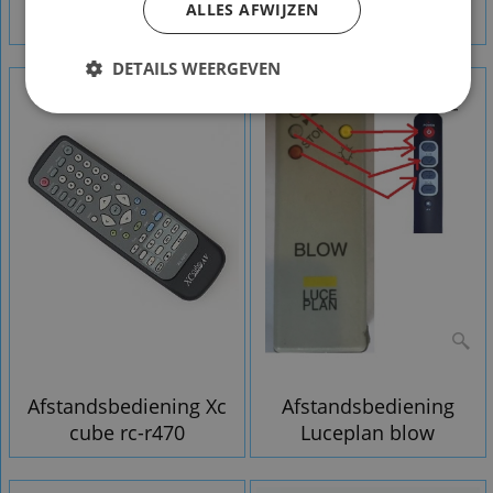
ALLES AFWIJZEN
pr1850
DETAILS WEERGEVEN
Afstandsbediening Xc
Afstandsbediening
cube rc-r470
Luceplan blow